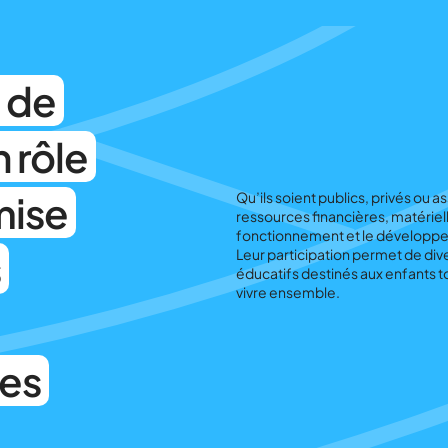
 de
n rôle
mise
Qu’ils soient publics, privés ou 
ressources financières, matériel
fonctionnement et le développe
s
Leur participation permet de divers
éducatifs destinés aux enfants tout
vivre ensemble.
ses