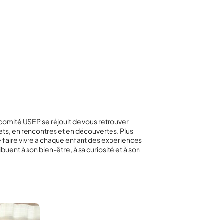
 comité USEP se réjouit de vous retrouver
ets, en rencontres et en découvertes. Plus
e faire vivre à chaque enfant des expériences
buent à son bien-être, à sa curiosité et à son