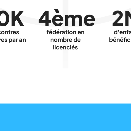
0K
4ème
2
contres
fédération en
d'enf
ves par an
nombre de
bénéfic
licenciés