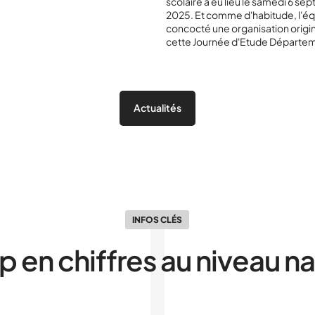
scolaire a eu lieu le samedi 6 s
2025. Et comme d'habitude, l'éq
concocté une organisation origi
cette Journée d'Etude Départem
Actualités
INFOS CLÉS
p en chiffres au niveau na