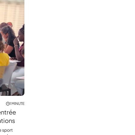
1 MINUTE
entrée
ations
e sport