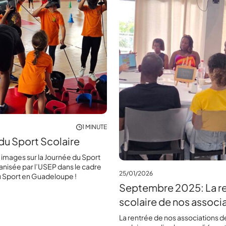
1 MINUTE
du Sport Scolaire
 images sur la Journée du Sport
anisée par l’USEP dans le cadre
25/01/2026
u Sport en Guadeloupe !
Septembre 2025: La r
scolaire de nos associ
La rentrée de nos associations d