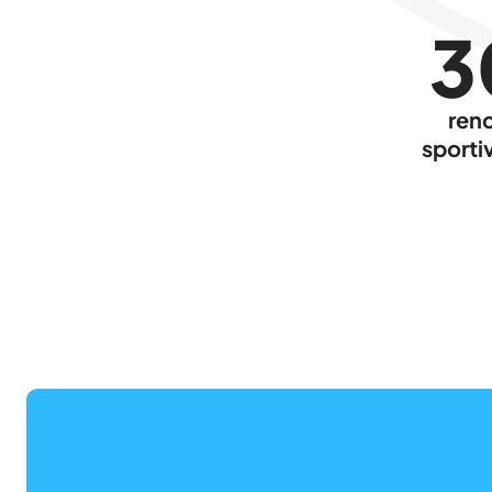
3
ren
sporti