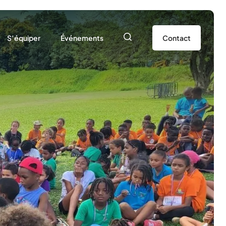
S’équiper
Événements
Contact
SEP
Nos ressources
Agenda
naire
Prêt de matériel
Actualités