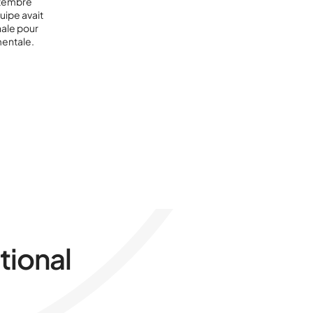
eptembre
uipe avait
nale pour
entale.
tional