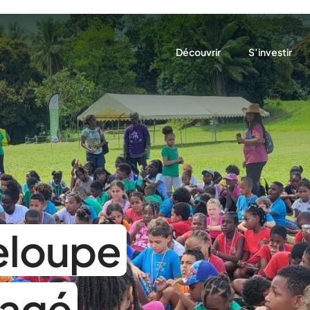
Découvrir
S’investir
Qui sommes-nous ?
Adhérer à l’U
Notre rôle
Devenir parte
Nos actions
Nos partenaires
Nous trouver
eloupe
gagé