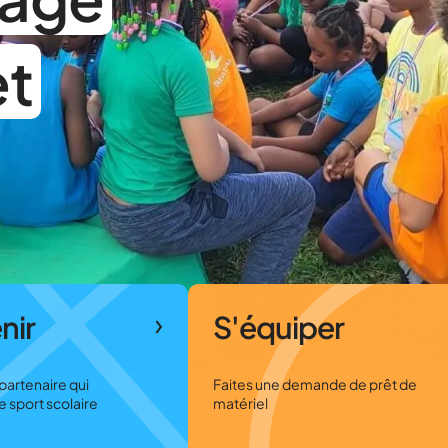
et
nir
S'équiper
partenaire qui
Faites une demande de prêt de
 sport scolaire
matériel